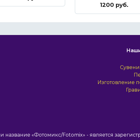
№15
1200 руб.
Наши
Сувени
П
Изготовление п
Грав
и название «Фотомикс/Fotomix» - является зарегист