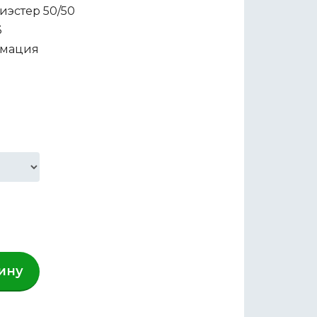
иэстер 50/50
3
мация
ину