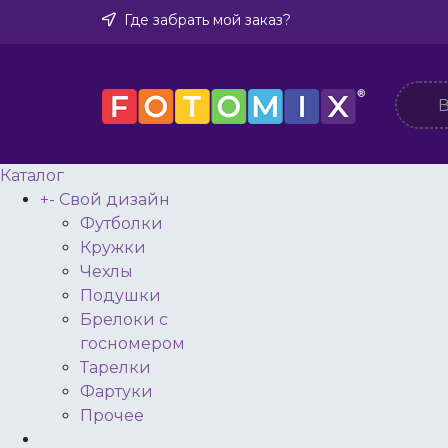
Где забрать мой заказ?
Каталог
+
-
Свой дизайн
Футболки
Кружки
Чехлы
Подушки
Брелоки с
госномером
Тарелки
Фартуки
Прочее