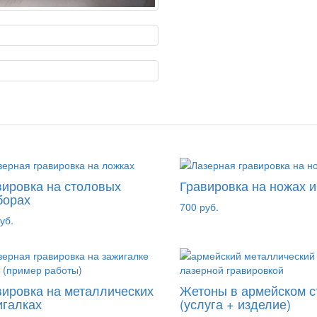
вировка на столовых
Гравировка на ножах 
борах
700 руб.
уб.
вировка на металлических
Жетоны в армейском с
игалках
(услуга + изделие)