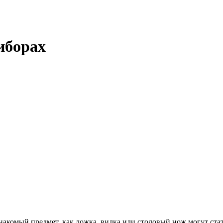
иборах
знакомый предмет, как ложка, вилка или столовый нож могут ст