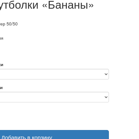
утболки «Бананы»
ер 50/50
ия
ки
ки
Добавить в корзину