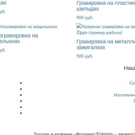
ках
Гравировка на пластин
шильдах
уб.
500 руб.
огравировка на
альонах
Гравировка на металл
зажигалках
уб.
500 руб.
Наш
Су
Изготовле
Логотип и название «Фотомикс/Fotomix» - являет