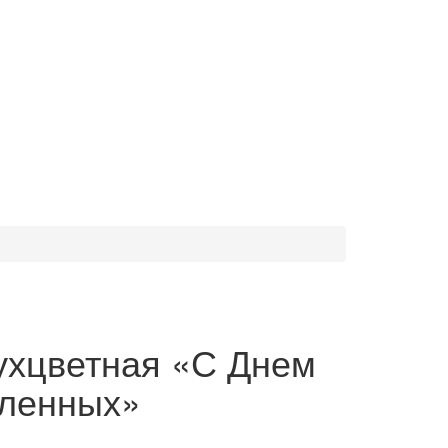
ухцветная «С Днем
бленных»