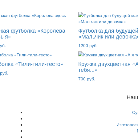
ская футболка «Королева
Футболка для будуще
ь я»
«Мальчик или девочка
уб.
1200 руб.
болка «Тили-тили-тесто»
Кружка двухцветная «А
тебя...»
руб.
700 руб.
Наш
Су
Изготовле