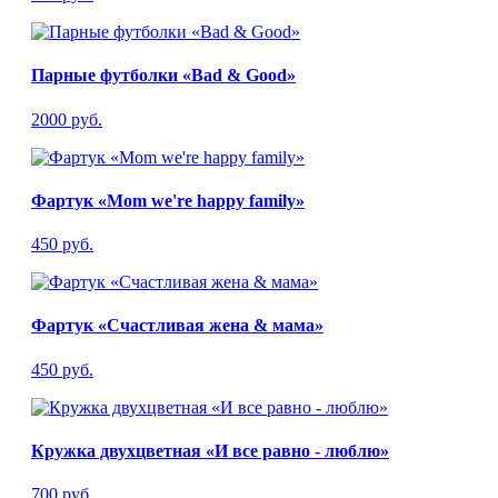
Парные футболки «Bad & Good»
2000 руб.
Фартук «Mom we're happy family»
450 руб.
Фартук «Счастливая жена & мама»
450 руб.
Кружка двухцветная «И все равно - люблю»
700 руб.