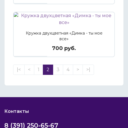
Кружка двухцветная «Димка - ты мое
все»
700 руб.
|<
<
1
2
3
4
>
>|
Контакты
8 (391) 250-65-67