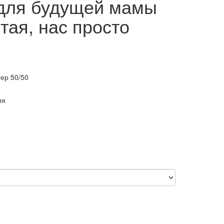
для будущей мамы
тая, нас просто
ер 50/50
ия