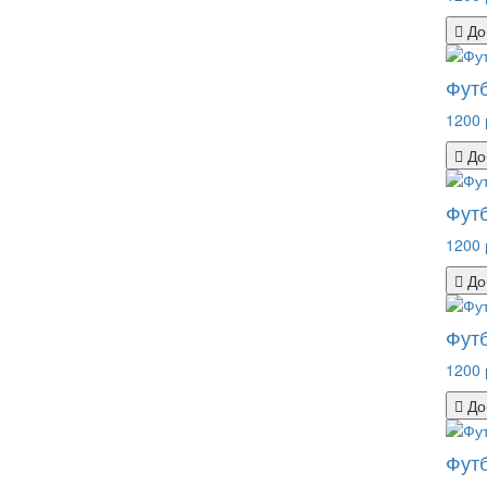
До
Футб
1200 
До
Фут
1200 
До
Футб
1200 
До
Футб