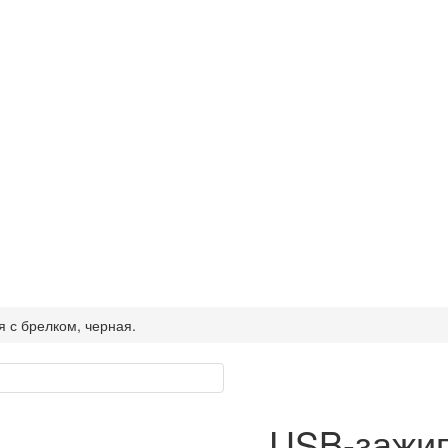
я с брелком, черная.
USB-зажиг